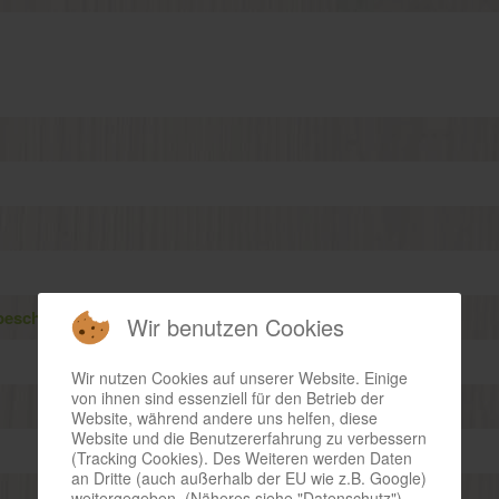
beschriftung, laser, web, druck
Wir benutzen Cookies
Wir nutzen Cookies auf unserer Website. Einige
von ihnen sind essenziell für den Betrieb der
Website, während andere uns helfen, diese
Website und die Benutzererfahrung zu verbessern
(Tracking Cookies). Des Weiteren werden Daten
an Dritte (auch außerhalb der EU wie z.B. Google)
weitergegeben. (Näheres siehe "Datenschutz")