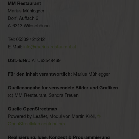
MM Restaurant
Marius Mühlegger
Dorf, Auffach 6
A-6313 Wildschönau
Tel: 05339 / 21242
E-Mail:
info@marius-restaurant.at
USt.-IdNr.:
ATU63548469
Für den Inhalt verantwortlich:
Marius Mühlegger
Quellenangabe für verwendete Bilder und Grafiken
(c) MM Restaurant, Sandra Freuen
Quelle OpenStreetmap
Powered by Leaflet, Modul von Martin Kröll,
©
OpenStreetMap contributors
Realisierung, Idee, Konzept & Programmierung