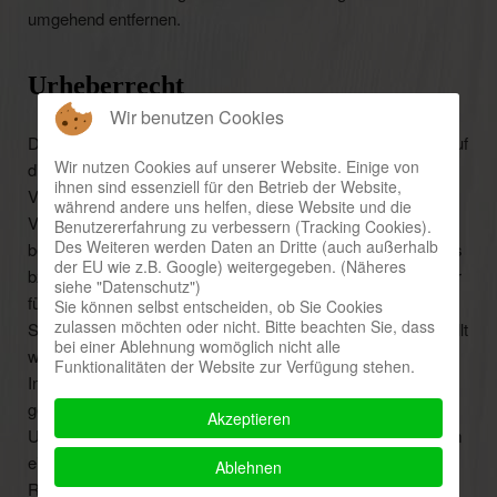
umgehend entfernen.
Urheberrecht
Wir benutzen Cookies
Die durch die Seitenbetreiber erstellten Inhalte und Werke auf
Wir nutzen Cookies auf unserer Website. Einige von
diesen Seiten unterliegen dem Urheberrecht. Die
ihnen sind essenziell für den Betrieb der Website,
Vervielfältigung, Bearbeitung, Verbreitung und jede Art der
während andere uns helfen, diese Website und die
Verwertung außerhalb der Grenzen des Urheberrechtes
Benutzererfahrung zu verbessern (Tracking Cookies).
Des Weiteren werden Daten an Dritte (auch außerhalb
bedürfen der schriftlichen Zustimmung des jeweiligen Autors
der EU wie z.B. Google) weitergegeben. (Näheres
bzw. Erstellers. Downloads und Kopien dieser Seite sind nur
siehe "Datenschutz")
für den privaten, nicht kommerziellen Gebrauch gestattet.
Sie können selbst entscheiden, ob Sie Cookies
zulassen möchten oder nicht. Bitte beachten Sie, dass
Soweit die Inhalte auf dieser Seite nicht vom Betreiber erstellt
bei einer Ablehnung womöglich nicht alle
wurden, werden die Urheberrechte Dritter beachtet.
Funktionalitäten der Website zur Verfügung stehen.
Insbesondere werden Inhalte Dritter als solche
gekennzeichnet. Sollten Sie trotzdem auf eine
Akzeptieren
Urheberrechtsverletzung aufmerksam werden, bitten wir um
einen entsprechenden Hinweis. Bei Bekanntwerden von
Ablehnen
Rechtsverletzungen werden wir derartige Inhalte umgehend