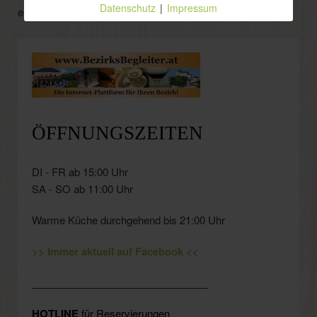
Datenschutz
|
Impressum
entfernen.
ÖFFNUNGSZEITEN
DI - FR ab 15:00 Uhr
SA - SO ab 11:00 Uhr
Warme Küche durchgehend bis 21:00 Uhr
>> Immer aktuell auf Facebook <<
_______________________________
HOTLINE
für Reservierungen