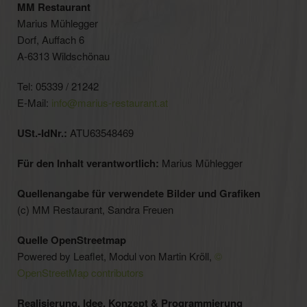
MM Restaurant
Marius Mühlegger
Dorf, Auffach 6
A-6313 Wildschönau
Tel: 05339 / 21242
E-Mail:
info@marius-restaurant.at
USt.-IdNr.:
ATU63548469
Für den Inhalt verantwortlich:
Marius Mühlegger
Quellenangabe für verwendete Bilder und Grafiken
(c) MM Restaurant, Sandra Freuen
Quelle OpenStreetmap
Powered by Leaflet, Modul von Martin Kröll,
©
OpenStreetMap contributors
Realisierung, Idee, Konzept & Programmierung