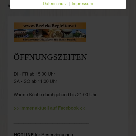
Datenschutz
|
Impressum
entfernen.
ÖFFNUNGSZEITEN
DI - FR ab 15:00 Uhr
SA - SO ab 11:00 Uhr
Warme Küche durchgehend bis 21:00 Uhr
>> Immer aktuell auf Facebook <<
_______________________________
HOTLINE
für Reservierungen