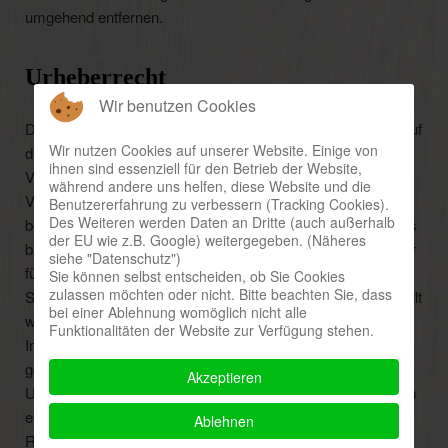
umgehend entfernen.
Urheberrecht
Wir benutzen Cookies
Die durch die Seitenbetreiber erstellten Inhalte und Werke auf
Wir nutzen Cookies auf unserer Website. Einige von
diesen Seiten unterliegen dem Urheberrecht. Die
ihnen sind essenziell für den Betrieb der Website,
Vervielfältigung, Bearbeitung, Verbreitung und jede Art der
während andere uns helfen, diese Website und die
Verwertung außerhalb der Grenzen des Urheberrechtes
Benutzererfahrung zu verbessern (Tracking Cookies).
Des Weiteren werden Daten an Dritte (auch außerhalb
bedürfen der schriftlichen Zustimmung des jeweiligen Autors
der EU wie z.B. Google) weitergegeben. (Näheres
bzw. Erstellers. Downloads und Kopien dieser Seite sind nur
siehe "Datenschutz")
für den privaten, nicht kommerziellen Gebrauch gestattet.
Sie können selbst entscheiden, ob Sie Cookies
zulassen möchten oder nicht. Bitte beachten Sie, dass
Soweit die Inhalte auf dieser Seite nicht vom Betreiber erstellt
bei einer Ablehnung womöglich nicht alle
wurden, werden die Urheberrechte Dritter beachtet.
Funktionalitäten der Website zur Verfügung stehen.
Insbesondere werden Inhalte Dritter als solche
gekennzeichnet. Sollten Sie trotzdem auf eine
Akzeptieren
Urheberrechtsverletzung aufmerksam werden, bitten wir um
einen entsprechenden Hinweis. Bei Bekanntwerden von
Ablehnen
Rechtsverletzungen werden wir derartige Inhalte umgehend